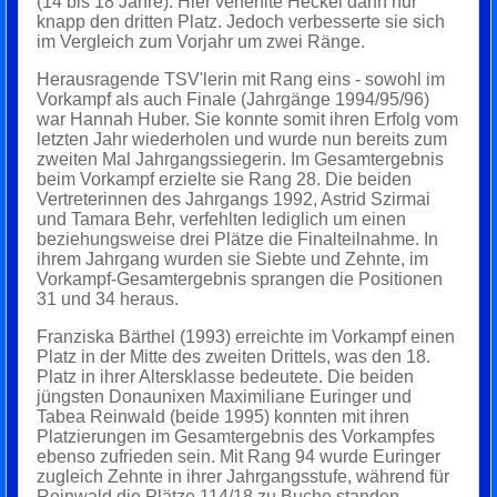
(14 bis 18 Jahre). Hier verfehlte Heckel dann nur
knapp den dritten Platz. Jedoch verbesserte sie sich
im Vergleich zum Vorjahr um zwei Ränge.
Herausragende TSV'lerin mit Rang eins - sowohl im
Vorkampf als auch Finale (Jahrgänge 1994/95/96)
war Hannah Huber. Sie konnte somit ihren Erfolg vom
letzten Jahr wiederholen und wurde nun bereits zum
zweiten Mal Jahrgangssiegerin. Im Gesamtergebnis
beim Vorkampf erzielte sie Rang 28. Die beiden
Vertreterinnen des Jahrgangs 1992, Astrid Szirmai
und Tamara Behr, verfehlten lediglich um einen
beziehungsweise drei Plätze die Finalteilnahme. In
ihrem Jahrgang wurden sie Siebte und Zehnte, im
Vorkampf-Gesamtergebnis sprangen die Positionen
31 und 34 heraus.
Franziska Bärthel (1993) erreichte im Vorkampf einen
Platz in der Mitte des zweiten Drittels, was den 18.
Platz in ihrer Altersklasse bedeutete. Die beiden
jüngsten Donaunixen Maximiliane Euringer und
Tabea Reinwald (beide 1995) konnten mit ihren
Platzierungen im Gesamtergebnis des Vorkampfes
ebenso zufrieden sein. Mit Rang 94 wurde Euringer
zugleich Zehnte in ihrer Jahrgangsstufe, während für
Reinwald die Plätze 114/18 zu Buche standen.