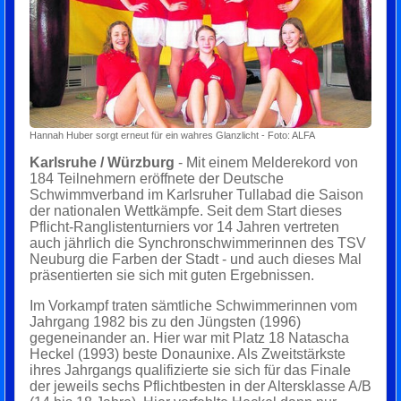
Hannah Huber sorgt erneut für ein wahres Glanzlicht - Foto: ALFA
Karlsruhe / Würzburg
- Mit einem Melderekord von
184 Teilnehmern eröffnete der Deutsche
Schwimmverband im Karlsruher Tullabad die Saison
der nationalen Wettkämpfe. Seit dem Start dieses
Pflicht-Ranglistenturniers vor 14 Jahren vertreten
auch jährlich die Synchronschwimmerinnen des TSV
Neuburg die Farben der Stadt - und auch dieses Mal
präsentierten sie sich mit guten Ergebnissen.
Im Vorkampf traten sämtliche Schwimmerinnen vom
Jahrgang 1982 bis zu den Jüngsten (1996)
gegeneinander an. Hier war mit Platz 18 Natascha
Heckel (1993) beste Donaunixe. Als Zweitstärkste
ihres Jahrgangs qualifizierte sie sich für das Finale
der jeweils sechs Pflichtbesten in der Altersklasse A/B