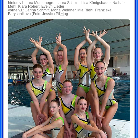
hinten v.l.: Lara Montenegro, Laura Schmitt, Lisa Königsbauer, Nathalie
Mehl, Klara Robert, Evelyn Lieder;
vorne v.l.: Carina Schmitt, Mona Weidner, Mia Riehl, Franziska
Baryshnikova (Foto: Jessica Pflug