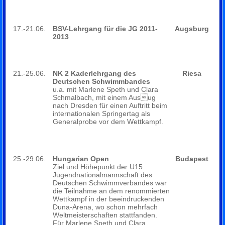
17.-21.06.
BSV-Lehrgang für die JG 2011-
Augsburg
2013
21.-25.06.
NK 2 Kaderlehrgang des
Riesa
Deutschen Schwimmbandes
u.a. mit Marlene Speth und Clara
Schmalbach, mit einem Ausug
nach Dresden für einen Auftritt beim
internationalen Springertag als
Generalprobe vor dem Wettkampf.
25.-29.06.
Hungarian Open
Budapest
Ziel und Höhepunkt der U15
Jugendnationalmannschaft des
Deutschen Schwimmverbandes war
die Teilnahme an dem renommierten
Wettkampf in der beeindruckenden
Duna-Arena, wo schon mehrfach
Weltmeisterschaften stattfanden.
Für Marlene Speth und Clara