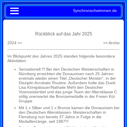
Synchronschwimmen.de
Rückblick auf das Jahr 2025
2024 <<
>> Archiv
Im Blickpunkt des Jahres 2025 standen folgende besondere
Aktivitäten:
Sensationell !!! Bei den Deutschen Meisterschaften in
Nürnberg erreichten die Donaunixen nach 25 Jahren
erstmals wieder einen Titel „Deutscher Meister“, in der
Disziplin Acrobatic Routine. Außerdem holte das Duett
Lisa Königsbauer/Nathalie Mehl den Deutscher
Vizemeistertitel und das junge Team der Altersklasse C
völlig unerwartet die Bronzemedaille in der Freien Kür
Gruppe.
Mit 1 x Silber und 1 x Bronze kamen die Donaunixen bei
den Deutschen Altersklassen- Meisterschaften in
Flensburg nun bereits 37 Jahre in Folge in die
Medaillenränge, seit 1987!!!