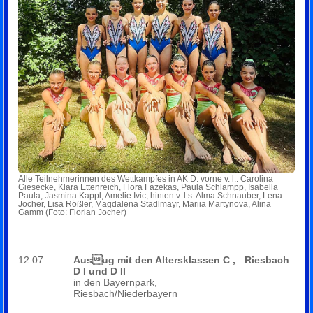
Alle Teilnehmerinnen des Wettkampfes in AK D: vorne v. l.: Carolina
Giesecke, Klara Ettenreich, Flora Fazekas, Paula Schlampp, Isabella
Paula, Jasmina Kappl, Amelie Ivic; hinten v. l.s: Alma Schnauber, Lena
Jocher, Lisa Rößler, Magdalena Stadlmayr, Mariia Martynova, Alina
Gamm (Foto: Florian Jocher)
12.07.
Ausug mit den Altersklassen C ,
Riesbach
D I und D II
in den Bayernpark,
Riesbach/Niederbayern